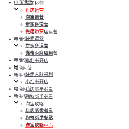
电商运营
京东运营
抖店运营
淘宝运营
快手运营
京东运营
拼多多运营
抖店运营
微信小商店运营
快手运营
电商资讯
拼多多运营
微信小商店运营
快手入驻福利
电商资讯
小红书开店
电商问答
快手入驻福利
新手专栏
小红书开店
电商问答
抖店新手必看
新手专栏
淘特新手必看
淘宝攻略
抖店新手必看
拼多多攻略
淘特新手必看
抖音小店攻略
淘宝攻略
京东帮助中心