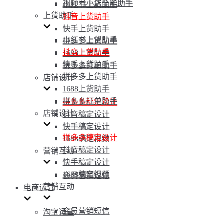
视频号小店全能助手
小红书上货助手
上货助手
抖音上货助手
快手上货助手
小红书上货助手
拼多多上货助手
抖音上货助手
1688上货助手
快手上货助手
拼多多打单助手
拼多多上货助手
店铺设计
1688上货助手
拼多多打单助手
拼多多稿定设计
店铺设计
抖音稿定设计
快手稿定设计
拼多多稿定设计
1688稿定视频
抖音稿定设计
营销互动
快手稿定设计
1688稿定视频
会员营销短信
营销互动
电商运营
会员营销短信
淘宝运营