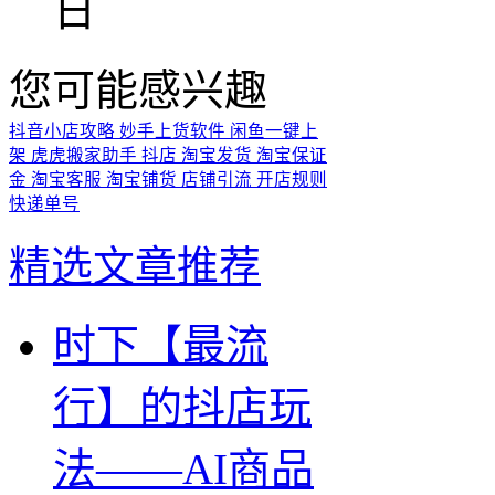
日
您可能感兴趣
抖音小店攻略
妙手上货软件
闲鱼一键上
架
虎虎搬家助手
抖店
淘宝发货
淘宝保证
金
淘宝客服
淘宝铺货
店铺引流
开店规则
快递单号
精选文章推荐
时下【最流
行】的抖店玩
法——AI商品