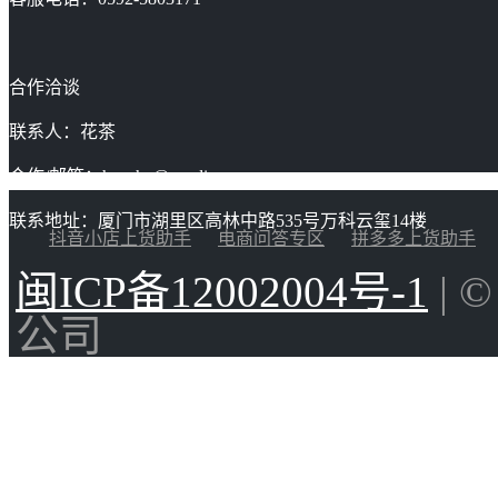
合作洽谈
联系人：花茶
合作/邮箱：huacha@gaoding.com
联系地址：厦门市湖里区高林中路535号万科云玺14楼
抖音小店上货助手
电商问答专区
拼多多上货助手
闽ICP备12002004号-1
| 
公司