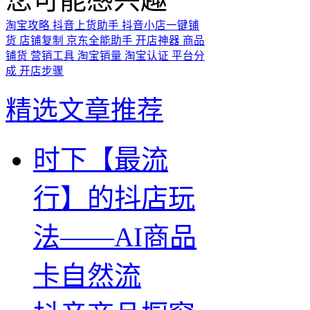
淘宝攻略
抖音上货助手
抖音小店一键铺
货
店铺复制
京东全能助手
开店神器
商品
铺货
营销工具
淘宝销量
淘宝认证
平台分
成
开店步骤
精选文章推荐
时下【最流
行】的抖店玩
法——AI商品
卡自然流