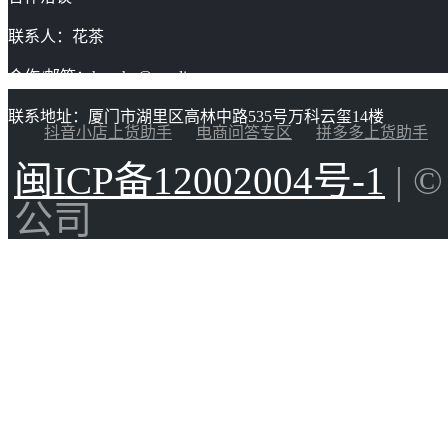
联系人：花茶
合作/邮箱：huacha@gaoding.com
联系地址：厦门市湖里区高林中路535号万科云玺14楼
抖音小店上货助手
电商问答专区
拼多多上货助手
闽ICP备12002004号-1
| 
公司