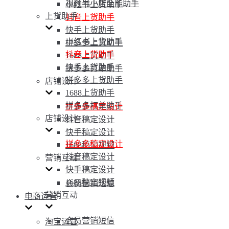
视频号小店全能助手
小红书上货助手
上货助手
抖音上货助手
快手上货助手
小红书上货助手
拼多多上货助手
抖音上货助手
1688上货助手
快手上货助手
拼多多打单助手
拼多多上货助手
店铺设计
1688上货助手
拼多多打单助手
拼多多稿定设计
店铺设计
抖音稿定设计
快手稿定设计
拼多多稿定设计
1688稿定视频
抖音稿定设计
营销互动
快手稿定设计
1688稿定视频
会员营销短信
营销互动
电商运营
会员营销短信
淘宝运营