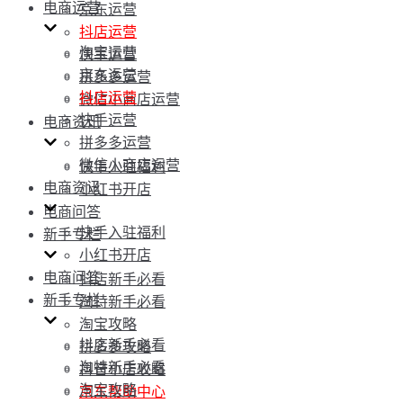
电商运营
京东运营
抖店运营
淘宝运营
快手运营
京东运营
拼多多运营
抖店运营
微信小商店运营
快手运营
电商资讯
拼多多运营
微信小商店运营
快手入驻福利
电商资讯
小红书开店
电商问答
快手入驻福利
新手专栏
小红书开店
电商问答
抖店新手必看
新手专栏
淘特新手必看
淘宝攻略
抖店新手必看
拼多多攻略
淘特新手必看
抖音小店攻略
淘宝攻略
京东帮助中心