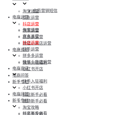
会员营销短信
淘宝运营
电商运营
京东运营
抖店运营
淘宝运营
快手运营
京东运营
拼多多运营
抖店运营
微信小商店运营
快手运营
电商资讯
拼多多运营
微信小商店运营
快手入驻福利
电商资讯
小红书开店
电商问答
快手入驻福利
新手专栏
小红书开店
电商问答
抖店新手必看
新手专栏
淘特新手必看
淘宝攻略
抖店新手必看
拼多多攻略