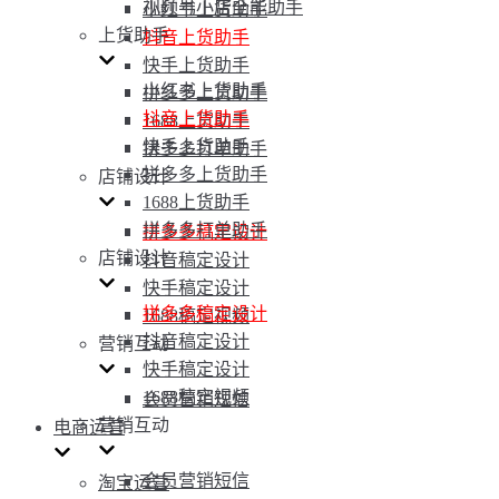
视频号小店全能助手
小红书上货助手
上货助手
抖音上货助手
快手上货助手
小红书上货助手
拼多多上货助手
抖音上货助手
1688上货助手
快手上货助手
拼多多打单助手
拼多多上货助手
店铺设计
1688上货助手
拼多多打单助手
拼多多稿定设计
店铺设计
抖音稿定设计
快手稿定设计
拼多多稿定设计
1688稿定视频
抖音稿定设计
营销互动
快手稿定设计
1688稿定视频
会员营销短信
营销互动
电商运营
会员营销短信
淘宝运营