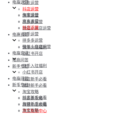
电商运营
京东运营
抖店运营
淘宝运营
快手运营
京东运营
拼多多运营
抖店运营
微信小商店运营
快手运营
电商资讯
拼多多运营
微信小商店运营
快手入驻福利
电商资讯
小红书开店
电商问答
快手入驻福利
新手专栏
小红书开店
电商问答
抖店新手必看
新手专栏
淘特新手必看
淘宝攻略
抖店新手必看
拼多多攻略
淘特新手必看
抖音小店攻略
淘宝攻略
京东帮助中心