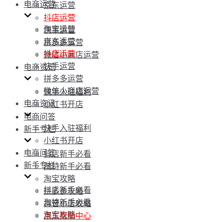
电商运营
京东运营
抖店运营
淘宝运营
快手运营
京东运营
拼多多运营
抖店运营
微信小商店运营
快手运营
电商资讯
拼多多运营
微信小商店运营
快手入驻福利
电商资讯
小红书开店
电商问答
快手入驻福利
新手专栏
小红书开店
电商问答
抖店新手必看
新手专栏
淘特新手必看
淘宝攻略
抖店新手必看
拼多多攻略
淘特新手必看
抖音小店攻略
淘宝攻略
京东帮助中心