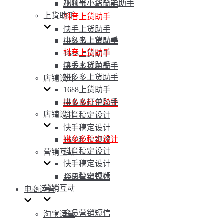
视频号小店全能助手
小红书上货助手
上货助手
抖音上货助手
快手上货助手
小红书上货助手
拼多多上货助手
抖音上货助手
1688上货助手
快手上货助手
拼多多打单助手
拼多多上货助手
店铺设计
1688上货助手
拼多多打单助手
拼多多稿定设计
店铺设计
抖音稿定设计
快手稿定设计
拼多多稿定设计
1688稿定视频
抖音稿定设计
营销互动
快手稿定设计
1688稿定视频
会员营销短信
营销互动
电商运营
会员营销短信
淘宝运营