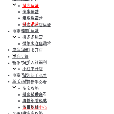
抖店运营
淘宝运营
快手运营
京东运营
拼多多运营
抖店运营
微信小商店运营
快手运营
电商资讯
拼多多运营
微信小商店运营
快手入驻福利
电商资讯
小红书开店
电商问答
快手入驻福利
新手专栏
小红书开店
电商问答
抖店新手必看
新手专栏
淘特新手必看
淘宝攻略
抖店新手必看
拼多多攻略
淘特新手必看
抖音小店攻略
淘宝攻略
京东帮助中心
拼多多攻略
关于我们