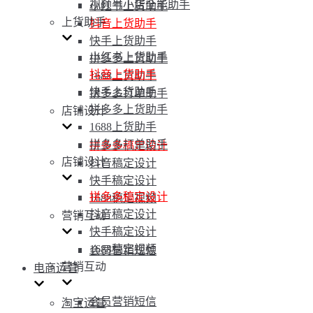
视频号小店全能助手
小红书上货助手
上货助手
抖音上货助手
快手上货助手
小红书上货助手
拼多多上货助手
抖音上货助手
1688上货助手
快手上货助手
拼多多打单助手
拼多多上货助手
店铺设计
1688上货助手
拼多多打单助手
拼多多稿定设计
店铺设计
抖音稿定设计
快手稿定设计
拼多多稿定设计
1688稿定视频
抖音稿定设计
营销互动
快手稿定设计
1688稿定视频
会员营销短信
营销互动
电商运营
会员营销短信
淘宝运营