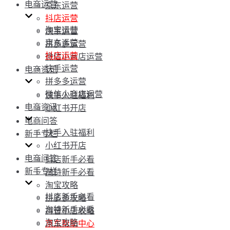
电商运营
京东运营
抖店运营
淘宝运营
快手运营
京东运营
拼多多运营
抖店运营
微信小商店运营
快手运营
电商资讯
拼多多运营
微信小商店运营
快手入驻福利
电商资讯
小红书开店
电商问答
快手入驻福利
新手专栏
小红书开店
电商问答
抖店新手必看
新手专栏
淘特新手必看
淘宝攻略
抖店新手必看
拼多多攻略
淘特新手必看
抖音小店攻略
淘宝攻略
京东帮助中心