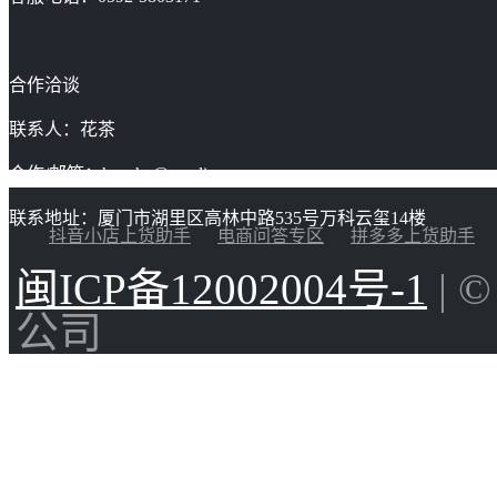
合作洽谈
联系人：花茶
合作/邮箱：huacha@gaoding.com
联系地址：厦门市湖里区高林中路535号万科云玺14楼
抖音小店上货助手
电商问答专区
拼多多上货助手
闽ICP备12002004号-1
| 
公司