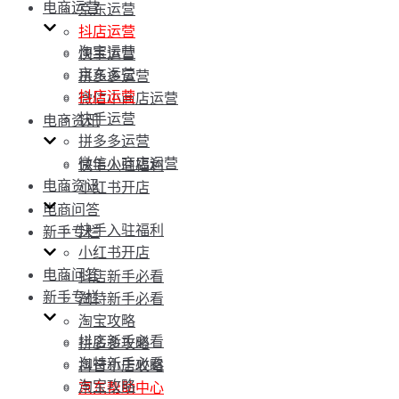
电商运营
京东运营
抖店运营
淘宝运营
快手运营
京东运营
拼多多运营
抖店运营
微信小商店运营
快手运营
电商资讯
拼多多运营
微信小商店运营
快手入驻福利
电商资讯
小红书开店
电商问答
快手入驻福利
新手专栏
小红书开店
电商问答
抖店新手必看
新手专栏
淘特新手必看
淘宝攻略
抖店新手必看
拼多多攻略
淘特新手必看
抖音小店攻略
淘宝攻略
京东帮助中心