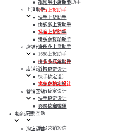
视频号小店全能助手
小红书上货助手
上货助手
抖音上货助手
快手上货助手
小红书上货助手
拼多多上货助手
抖音上货助手
1688上货助手
快手上货助手
拼多多打单助手
拼多多上货助手
店铺设计
1688上货助手
拼多多打单助手
拼多多稿定设计
店铺设计
抖音稿定设计
快手稿定设计
拼多多稿定设计
1688稿定视频
抖音稿定设计
营销互动
快手稿定设计
1688稿定视频
会员营销短信
营销互动
电商运营
会员营销短信
淘宝运营