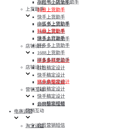
视频号小店全能助手
小红书上货助手
上货助手
抖音上货助手
快手上货助手
小红书上货助手
拼多多上货助手
抖音上货助手
1688上货助手
快手上货助手
拼多多打单助手
拼多多上货助手
店铺设计
1688上货助手
拼多多打单助手
拼多多稿定设计
店铺设计
抖音稿定设计
快手稿定设计
拼多多稿定设计
1688稿定视频
抖音稿定设计
营销互动
快手稿定设计
1688稿定视频
会员营销短信
营销互动
电商运营
会员营销短信
淘宝运营