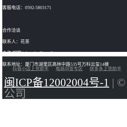
客服电话：0592-5803171
合作洽谈
联系人：花茶
合作/邮箱：huacha@gaoding.com
联系地址：厦门市湖里区高林中路535号万科云玺14楼
抖音小店上货助手
电商问答专区
拼多多上货助手
闽ICP备12002004号-1
| 
公司