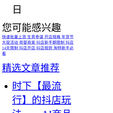
日
您可能感兴趣
快速批量上货
生意参谋
开店规格
年货节
大促活动
母婴商家
抖店新手期限制
抖店
14天限制
抖店开店
抖店规则
淘特新手必
看
精选文章推荐
时下【最流
行】的抖店玩