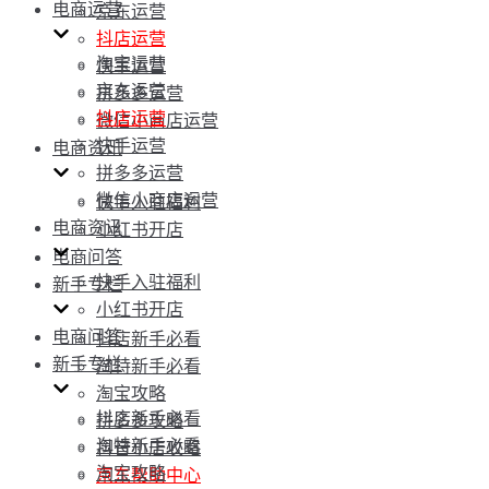
电商运营
京东运营
抖店运营
淘宝运营
快手运营
京东运营
拼多多运营
抖店运营
微信小商店运营
快手运营
电商资讯
拼多多运营
微信小商店运营
快手入驻福利
电商资讯
小红书开店
电商问答
快手入驻福利
新手专栏
小红书开店
电商问答
抖店新手必看
新手专栏
淘特新手必看
淘宝攻略
抖店新手必看
拼多多攻略
淘特新手必看
抖音小店攻略
淘宝攻略
京东帮助中心