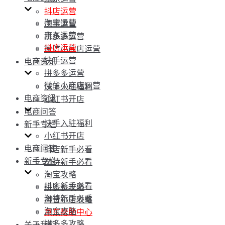
抖店运营
淘宝运营
快手运营
京东运营
拼多多运营
抖店运营
微信小商店运营
快手运营
电商资讯
拼多多运营
微信小商店运营
快手入驻福利
电商资讯
小红书开店
电商问答
快手入驻福利
新手专栏
小红书开店
电商问答
抖店新手必看
新手专栏
淘特新手必看
淘宝攻略
抖店新手必看
拼多多攻略
淘特新手必看
抖音小店攻略
淘宝攻略
京东帮助中心
拼多多攻略
关于我们