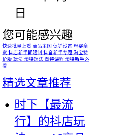
日
您可能感兴趣
快速批量上货
商品主图
促销设置
母婴商
家
抖店新手期限制
抖音新手专题
淘宝特
价版
玩法
淘特玩法
淘特课程
淘特新手必
看
精选文章推荐
时下【最流
行】的抖店玩