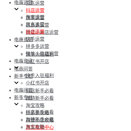
电商运营
京东运营
抖店运营
淘宝运营
快手运营
京东运营
拼多多运营
抖店运营
微信小商店运营
快手运营
电商资讯
拼多多运营
微信小商店运营
快手入驻福利
电商资讯
小红书开店
电商问答
快手入驻福利
新手专栏
小红书开店
电商问答
抖店新手必看
新手专栏
淘特新手必看
淘宝攻略
抖店新手必看
拼多多攻略
淘特新手必看
抖音小店攻略
淘宝攻略
京东帮助中心