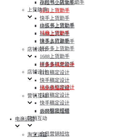
视频号小店全能助手
小红书上货助手
上货助手
抖音上货助手
快手上货助手
小红书上货助手
拼多多上货助手
抖音上货助手
1688上货助手
快手上货助手
拼多多打单助手
拼多多上货助手
店铺设计
1688上货助手
拼多多打单助手
拼多多稿定设计
店铺设计
抖音稿定设计
快手稿定设计
拼多多稿定设计
1688稿定视频
抖音稿定设计
营销互动
快手稿定设计
1688稿定视频
会员营销短信
营销互动
电商运营
会员营销短信
淘宝运营