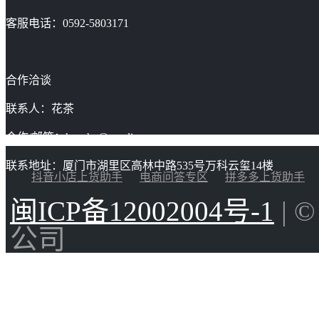
客服电话：0592-5803171
合作洽谈
联系人：花茶
合作/邮箱：huacha@gaoding.com
联系地址：厦门市湖里区高林中路535号万科云玺14楼
抖音小店上货助手
电商问答专区
拼多多上货助手
闽ICP备12002004号-1
| 
公司