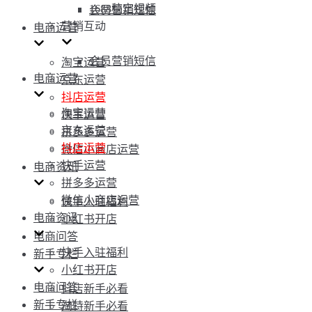
1688稿定视频
会员营销短信
营销互动
电商运营
会员营销短信
淘宝运营
电商运营
京东运营
抖店运营
淘宝运营
快手运营
京东运营
拼多多运营
抖店运营
微信小商店运营
快手运营
电商资讯
拼多多运营
微信小商店运营
快手入驻福利
电商资讯
小红书开店
电商问答
快手入驻福利
新手专栏
小红书开店
电商问答
抖店新手必看
新手专栏
淘特新手必看