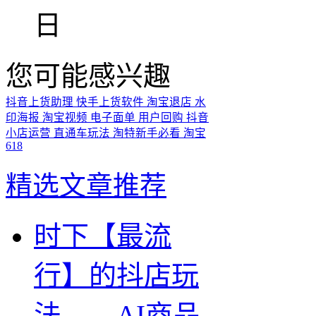
日
您可能感兴趣
抖音上货助理
快手上货软件
淘宝退店
水
印海报
淘宝视频
电子面单
用户回购
抖音
小店运营
直通车玩法
淘特新手必看
淘宝
618
精选文章推荐
时下【最流
行】的抖店玩
法——AI商品