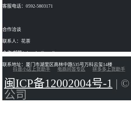
客服电话：0592-5803171
合作洽谈
联系人：花茶
合作/邮箱：huacha@gaoding.com
联系地址：厦门市湖里区高林中路535号万科云玺14楼
抖音小店上货助手
电商问答专区
拼多多上货助手
闽ICP备12002004号-1
| 
公司