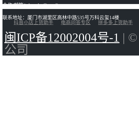
合作/邮箱：huacha@gaoding.com
联系地址：厦门市湖里区高林中路535号万科云玺14楼
抖音小店上货助手
电商问答专区
拼多多上货助手
闽ICP备12002004号-1
| 
公司