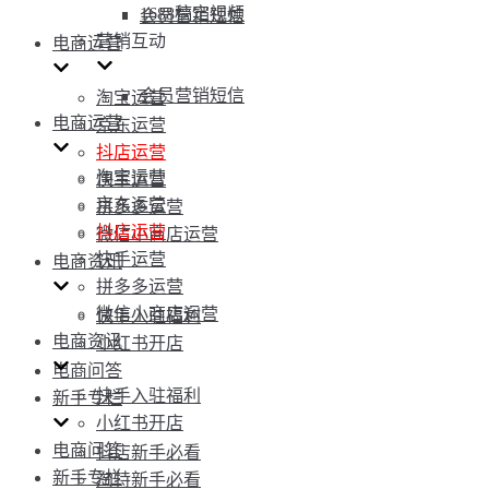
1688稿定视频
会员营销短信
营销互动
电商运营
会员营销短信
淘宝运营
电商运营
京东运营
抖店运营
淘宝运营
快手运营
京东运营
拼多多运营
抖店运营
微信小商店运营
快手运营
电商资讯
拼多多运营
微信小商店运营
快手入驻福利
电商资讯
小红书开店
电商问答
快手入驻福利
新手专栏
小红书开店
电商问答
抖店新手必看
新手专栏
淘特新手必看