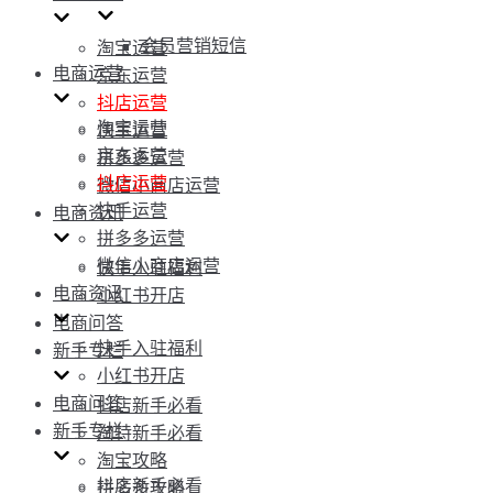
会员营销短信
淘宝运营
电商运营
京东运营
抖店运营
淘宝运营
快手运营
京东运营
拼多多运营
抖店运营
微信小商店运营
快手运营
电商资讯
拼多多运营
微信小商店运营
快手入驻福利
电商资讯
小红书开店
电商问答
快手入驻福利
新手专栏
小红书开店
电商问答
抖店新手必看
新手专栏
淘特新手必看
淘宝攻略
抖店新手必看
拼多多攻略