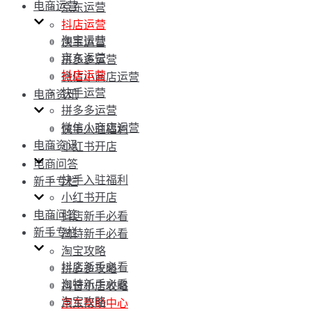
电商运营
京东运营
抖店运营
淘宝运营
快手运营
京东运营
拼多多运营
抖店运营
微信小商店运营
快手运营
电商资讯
拼多多运营
微信小商店运营
快手入驻福利
电商资讯
小红书开店
电商问答
快手入驻福利
新手专栏
小红书开店
电商问答
抖店新手必看
新手专栏
淘特新手必看
淘宝攻略
抖店新手必看
拼多多攻略
淘特新手必看
抖音小店攻略
淘宝攻略
京东帮助中心