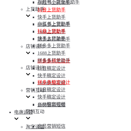
视频号小店全能助手
小红书上货助手
上货助手
抖音上货助手
快手上货助手
小红书上货助手
拼多多上货助手
抖音上货助手
1688上货助手
快手上货助手
拼多多打单助手
拼多多上货助手
店铺设计
1688上货助手
拼多多打单助手
拼多多稿定设计
店铺设计
抖音稿定设计
快手稿定设计
拼多多稿定设计
1688稿定视频
抖音稿定设计
营销互动
快手稿定设计
1688稿定视频
会员营销短信
营销互动
电商运营
会员营销短信
淘宝运营