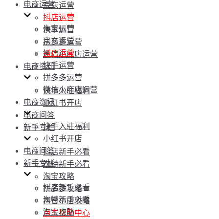
电商运营
京东运营
抖店运营
淘宝运营
快手运营
京东运营
拼多多运营
抖店运营
微信小商店运营
快手运营
电商资讯
拼多多运营
微信小商店运营
快手入驻福利
电商资讯
小红书开店
电商问答
快手入驻福利
新手专栏
小红书开店
电商问答
抖店新手必看
新手专栏
淘特新手必看
淘宝攻略
抖店新手必看
拼多多攻略
淘特新手必看
抖音小店攻略
淘宝攻略
京东帮助中心