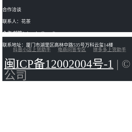
合作洽谈
联系人：花茶
合作/邮箱：huacha@gaoding.com
联系地址：厦门市湖里区高林中路535号万科云玺14楼
抖音小店上货助手
电商问答专区
拼多多上货助手
闽ICP备12002004号-1
| 
公司