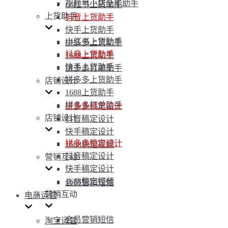
视频号小店全能助手
小红书上货助手
上货助手
抖音上货助手
快手上货助手
小红书上货助手
拼多多上货助手
抖音上货助手
1688上货助手
快手上货助手
拼多多打单助手
拼多多上货助手
店铺设计
1688上货助手
拼多多打单助手
拼多多稿定设计
店铺设计
抖音稿定设计
快手稿定设计
拼多多稿定设计
1688稿定视频
抖音稿定设计
营销互动
快手稿定设计
1688稿定视频
会员营销短信
营销互动
电商运营
会员营销短信
淘宝运营