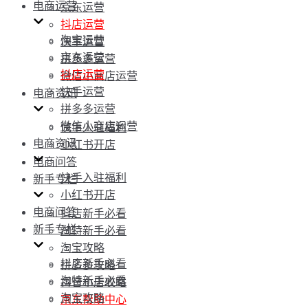
电商运营
京东运营
抖店运营
淘宝运营
快手运营
京东运营
拼多多运营
抖店运营
微信小商店运营
快手运营
电商资讯
拼多多运营
微信小商店运营
快手入驻福利
电商资讯
小红书开店
电商问答
快手入驻福利
新手专栏
小红书开店
电商问答
抖店新手必看
新手专栏
淘特新手必看
淘宝攻略
抖店新手必看
拼多多攻略
淘特新手必看
抖音小店攻略
淘宝攻略
京东帮助中心