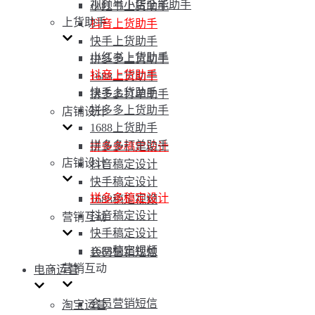
视频号小店全能助手
小红书上货助手
上货助手
抖音上货助手
快手上货助手
小红书上货助手
拼多多上货助手
抖音上货助手
1688上货助手
快手上货助手
拼多多打单助手
拼多多上货助手
店铺设计
1688上货助手
拼多多打单助手
拼多多稿定设计
店铺设计
抖音稿定设计
快手稿定设计
拼多多稿定设计
1688稿定视频
抖音稿定设计
营销互动
快手稿定设计
1688稿定视频
会员营销短信
营销互动
电商运营
会员营销短信
淘宝运营