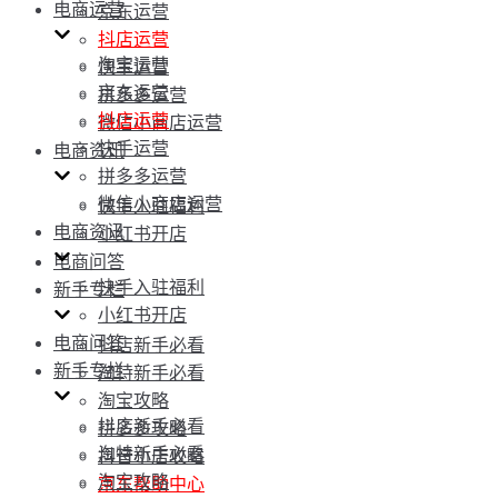
电商运营
京东运营
抖店运营
淘宝运营
快手运营
京东运营
拼多多运营
抖店运营
微信小商店运营
快手运营
电商资讯
拼多多运营
微信小商店运营
快手入驻福利
电商资讯
小红书开店
电商问答
快手入驻福利
新手专栏
小红书开店
电商问答
抖店新手必看
新手专栏
淘特新手必看
淘宝攻略
抖店新手必看
拼多多攻略
淘特新手必看
抖音小店攻略
淘宝攻略
京东帮助中心