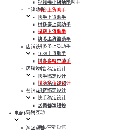
视频号小店全能助手
小红书上货助手
上货助手
抖音上货助手
快手上货助手
小红书上货助手
拼多多上货助手
抖音上货助手
1688上货助手
快手上货助手
拼多多打单助手
拼多多上货助手
店铺设计
1688上货助手
拼多多打单助手
拼多多稿定设计
店铺设计
抖音稿定设计
快手稿定设计
拼多多稿定设计
1688稿定视频
抖音稿定设计
营销互动
快手稿定设计
1688稿定视频
会员营销短信
营销互动
电商运营
会员营销短信
淘宝运营