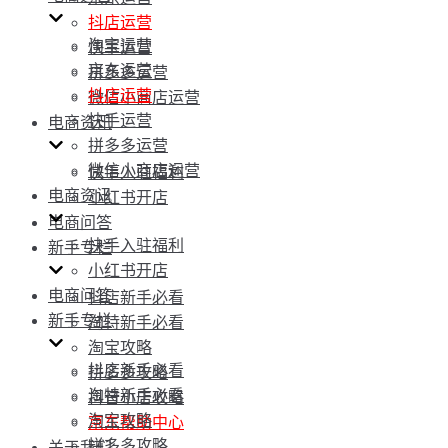
抖店运营
淘宝运营
快手运营
京东运营
拼多多运营
抖店运营
微信小商店运营
快手运营
电商资讯
拼多多运营
微信小商店运营
快手入驻福利
电商资讯
小红书开店
电商问答
快手入驻福利
新手专栏
小红书开店
电商问答
抖店新手必看
新手专栏
淘特新手必看
淘宝攻略
抖店新手必看
拼多多攻略
淘特新手必看
抖音小店攻略
淘宝攻略
京东帮助中心
拼多多攻略
关于我们