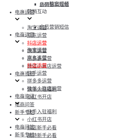
1688稿定视频
会员营销短信
营销互动
电商运营
会员营销短信
淘宝运营
电商运营
京东运营
抖店运营
淘宝运营
快手运营
京东运营
拼多多运营
抖店运营
微信小商店运营
快手运营
电商资讯
拼多多运营
微信小商店运营
快手入驻福利
电商资讯
小红书开店
电商问答
快手入驻福利
新手专栏
小红书开店
电商问答
抖店新手必看
新手专栏
淘特新手必看