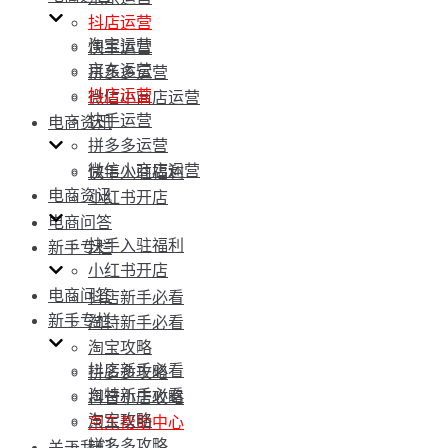
抖店运营
淘宝运营
快手运营
京东运营
拼多多运营
抖店运营
微信小商店运营
快手运营
电商资讯
拼多多运营
微信小商店运营
快手入驻福利
电商资讯
小红书开店
电商问答
快手入驻福利
新手专栏
小红书开店
电商问答
抖店新手必看
新手专栏
淘特新手必看
淘宝攻略
抖店新手必看
拼多多攻略
淘特新手必看
抖音小店攻略
淘宝攻略
京东帮助中心
拼多多攻略
关于我们