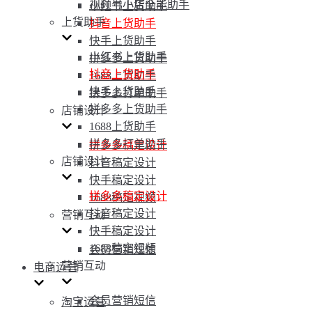
视频号小店全能助手
小红书上货助手
上货助手
抖音上货助手
快手上货助手
小红书上货助手
拼多多上货助手
抖音上货助手
1688上货助手
快手上货助手
拼多多打单助手
拼多多上货助手
店铺设计
1688上货助手
拼多多打单助手
拼多多稿定设计
店铺设计
抖音稿定设计
快手稿定设计
拼多多稿定设计
1688稿定视频
抖音稿定设计
营销互动
快手稿定设计
1688稿定视频
会员营销短信
营销互动
电商运营
会员营销短信
淘宝运营