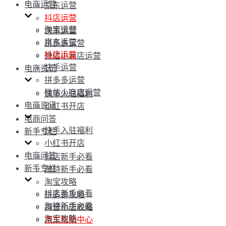
电商运营
京东运营
抖店运营
淘宝运营
快手运营
京东运营
拼多多运营
抖店运营
微信小商店运营
快手运营
电商资讯
拼多多运营
微信小商店运营
快手入驻福利
电商资讯
小红书开店
电商问答
快手入驻福利
新手专栏
小红书开店
电商问答
抖店新手必看
新手专栏
淘特新手必看
淘宝攻略
抖店新手必看
拼多多攻略
淘特新手必看
抖音小店攻略
淘宝攻略
京东帮助中心