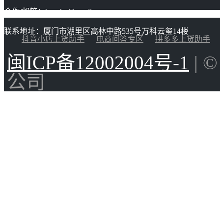
合作/邮箱：huacha@gaoding.com
联系地址：厦门市湖里区高林中路535号万科云玺14楼
抖音小店上货助手
电商问答专区
拼多多上货助手
闽ICP备12002004号-1
| 
公司