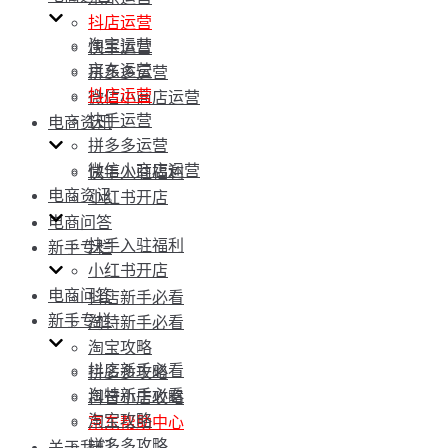
抖店运营
淘宝运营
快手运营
京东运营
拼多多运营
抖店运营
微信小商店运营
快手运营
电商资讯
拼多多运营
微信小商店运营
快手入驻福利
电商资讯
小红书开店
电商问答
快手入驻福利
新手专栏
小红书开店
电商问答
抖店新手必看
新手专栏
淘特新手必看
淘宝攻略
抖店新手必看
拼多多攻略
淘特新手必看
抖音小店攻略
淘宝攻略
京东帮助中心
拼多多攻略
关于我们