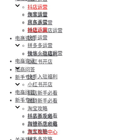
抖店运营
淘宝运营
快手运营
京东运营
拼多多运营
抖店运营
微信小商店运营
快手运营
电商资讯
拼多多运营
微信小商店运营
快手入驻福利
电商资讯
小红书开店
电商问答
快手入驻福利
新手专栏
小红书开店
电商问答
抖店新手必看
新手专栏
淘特新手必看
淘宝攻略
抖店新手必看
拼多多攻略
淘特新手必看
抖音小店攻略
淘宝攻略
京东帮助中心
拼多多攻略
关于我们