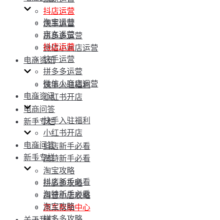
抖店运营
淘宝运营
快手运营
京东运营
拼多多运营
抖店运营
微信小商店运营
快手运营
电商资讯
拼多多运营
微信小商店运营
快手入驻福利
电商资讯
小红书开店
电商问答
快手入驻福利
新手专栏
小红书开店
电商问答
抖店新手必看
新手专栏
淘特新手必看
淘宝攻略
抖店新手必看
拼多多攻略
淘特新手必看
抖音小店攻略
淘宝攻略
京东帮助中心
拼多多攻略
关于我们