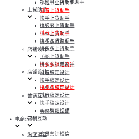
视频号小店全能助手
小红书上货助手
上货助手
抖音上货助手
快手上货助手
小红书上货助手
拼多多上货助手
抖音上货助手
1688上货助手
快手上货助手
拼多多打单助手
拼多多上货助手
店铺设计
1688上货助手
拼多多打单助手
拼多多稿定设计
店铺设计
抖音稿定设计
快手稿定设计
拼多多稿定设计
1688稿定视频
抖音稿定设计
营销互动
快手稿定设计
1688稿定视频
会员营销短信
营销互动
电商运营
会员营销短信
淘宝运营