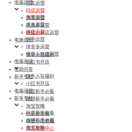
电商运营
京东运营
抖店运营
淘宝运营
快手运营
京东运营
拼多多运营
抖店运营
微信小商店运营
快手运营
电商资讯
拼多多运营
微信小商店运营
快手入驻福利
电商资讯
小红书开店
电商问答
快手入驻福利
新手专栏
小红书开店
电商问答
抖店新手必看
新手专栏
淘特新手必看
淘宝攻略
抖店新手必看
拼多多攻略
淘特新手必看
抖音小店攻略
淘宝攻略
京东帮助中心