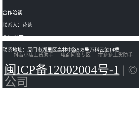
合作洽谈
联系人：花茶
合作/邮箱：huacha@gaoding.com
联系地址：厦门市湖里区高林中路535号万科云玺14楼
抖音小店上货助手
电商问答专区
拼多多上货助手
闽ICP备12002004号-1
| 
公司