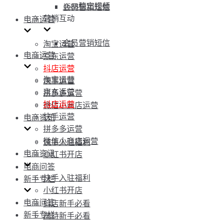
1688稿定视频
会员营销短信
营销互动
电商运营
会员营销短信
淘宝运营
电商运营
京东运营
抖店运营
淘宝运营
快手运营
京东运营
拼多多运营
抖店运营
微信小商店运营
快手运营
电商资讯
拼多多运营
微信小商店运营
快手入驻福利
电商资讯
小红书开店
电商问答
快手入驻福利
新手专栏
小红书开店
电商问答
抖店新手必看
新手专栏
淘特新手必看