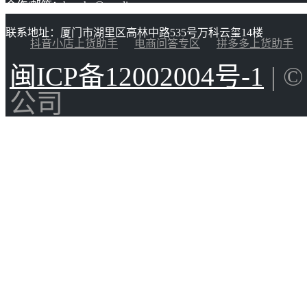
合作/邮箱：huacha@gaoding.com
联系地址：厦门市湖里区高林中路535号万科云玺14楼
抖音小店上货助手
电商问答专区
拼多多上货助手
闽ICP备12002004号-1
| 
公司