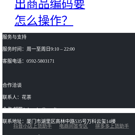
出商品编码要
怎么操作？
服务与支持
服务时间：周一至周日9:10 – 22:00
客服电话：0592-5803171
合作洽谈
联系人：花茶
合作/邮箱：huacha@gaoding.com
联系地址：厦门市湖里区高林中路535号万科云玺14楼
抖音小店上货助手
电商问答专区
拼多多上货助手