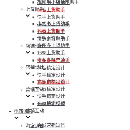
视频号小店全能助手
小红书上货助手
上货助手
抖音上货助手
快手上货助手
小红书上货助手
拼多多上货助手
抖音上货助手
1688上货助手
快手上货助手
拼多多打单助手
拼多多上货助手
店铺设计
1688上货助手
拼多多打单助手
拼多多稿定设计
店铺设计
抖音稿定设计
快手稿定设计
拼多多稿定设计
1688稿定视频
抖音稿定设计
营销互动
快手稿定设计
1688稿定视频
会员营销短信
营销互动
电商运营
会员营销短信
淘宝运营