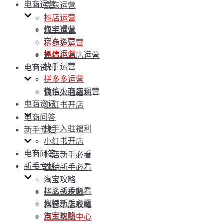
电商运营
京东运营
抖店运营
淘宝运营
快手运营
京东运营
拼多多运营
抖店运营
微信小商店运营
快手运营
电商资讯
拼多多运营
微信小商店运营
快手入驻福利
电商资讯
小红书开店
电商问答
快手入驻福利
新手专栏
小红书开店
电商问答
抖店新手必看
新手专栏
淘特新手必看
淘宝攻略
抖店新手必看
拼多多攻略
淘特新手必看
抖音小店攻略
淘宝攻略
京东帮助中心