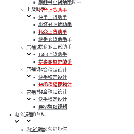
视频号小店全能助手
小红书上货助手
上货助手
抖音上货助手
快手上货助手
小红书上货助手
拼多多上货助手
抖音上货助手
1688上货助手
快手上货助手
拼多多打单助手
拼多多上货助手
店铺设计
1688上货助手
拼多多打单助手
拼多多稿定设计
店铺设计
抖音稿定设计
快手稿定设计
拼多多稿定设计
1688稿定视频
抖音稿定设计
营销互动
快手稿定设计
1688稿定视频
会员营销短信
营销互动
电商运营
会员营销短信
淘宝运营