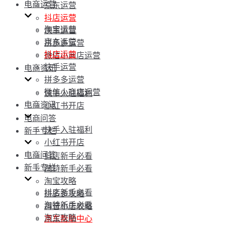
电商运营
京东运营
抖店运营
淘宝运营
快手运营
京东运营
拼多多运营
抖店运营
微信小商店运营
快手运营
电商资讯
拼多多运营
微信小商店运营
快手入驻福利
电商资讯
小红书开店
电商问答
快手入驻福利
新手专栏
小红书开店
电商问答
抖店新手必看
新手专栏
淘特新手必看
淘宝攻略
抖店新手必看
拼多多攻略
淘特新手必看
抖音小店攻略
淘宝攻略
京东帮助中心