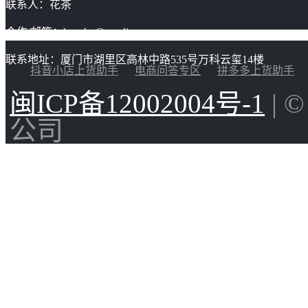
联系人：花茶
合作/邮箱：huacha@gaoding.com
联系地址：厦门市湖里区高林中路535号万科云玺14楼
抖音小店上货助手
电商问答专区
拼多多上货助手
闽ICP备12002004号-1
| 
公司