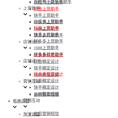
视频号小店全能助手
小红书上货助手
上货助手
抖音上货助手
快手上货助手
小红书上货助手
拼多多上货助手
抖音上货助手
1688上货助手
快手上货助手
拼多多打单助手
拼多多上货助手
店铺设计
1688上货助手
拼多多打单助手
拼多多稿定设计
店铺设计
抖音稿定设计
快手稿定设计
拼多多稿定设计
1688稿定视频
抖音稿定设计
营销互动
快手稿定设计
1688稿定视频
会员营销短信
营销互动
电商运营
会员营销短信
淘宝运营