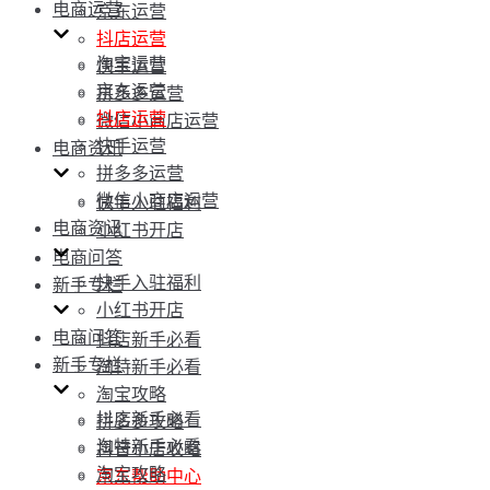
电商运营
京东运营
抖店运营
淘宝运营
快手运营
京东运营
拼多多运营
抖店运营
微信小商店运营
快手运营
电商资讯
拼多多运营
微信小商店运营
快手入驻福利
电商资讯
小红书开店
电商问答
快手入驻福利
新手专栏
小红书开店
电商问答
抖店新手必看
新手专栏
淘特新手必看
淘宝攻略
抖店新手必看
拼多多攻略
淘特新手必看
抖音小店攻略
淘宝攻略
京东帮助中心