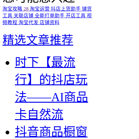
淘宝攻略
28
淘宝运营
抖店上货助手
铺货
工具
关联店铺
全能打单助手
开店工具
视
频教程
淘宝代发
店铺资料
精选文章推荐
时下【最流
行】的抖店玩
法——AI商品
卡自然流
抖音商品橱窗