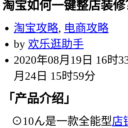
淘宝如何一键整店装修
淘宝攻略
,
电商攻略
by
欢乐逛助手
2020年08月19日 16时3
月24日 15时59分
「产品介绍」
⊙10ん是一款全能型
店