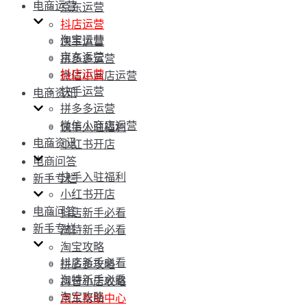
电商运营
京东运营
抖店运营
淘宝运营
快手运营
京东运营
拼多多运营
抖店运营
微信小商店运营
快手运营
电商资讯
拼多多运营
微信小商店运营
快手入驻福利
电商资讯
小红书开店
电商问答
快手入驻福利
新手专栏
小红书开店
电商问答
抖店新手必看
新手专栏
淘特新手必看
淘宝攻略
抖店新手必看
拼多多攻略
淘特新手必看
抖音小店攻略
淘宝攻略
京东帮助中心