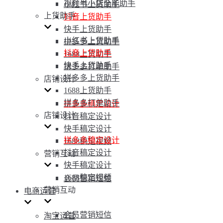
视频号小店全能助手
小红书上货助手
上货助手
抖音上货助手
快手上货助手
小红书上货助手
拼多多上货助手
抖音上货助手
1688上货助手
快手上货助手
拼多多打单助手
拼多多上货助手
店铺设计
1688上货助手
拼多多打单助手
拼多多稿定设计
店铺设计
抖音稿定设计
快手稿定设计
拼多多稿定设计
1688稿定视频
抖音稿定设计
营销互动
快手稿定设计
1688稿定视频
会员营销短信
营销互动
电商运营
会员营销短信
淘宝运营