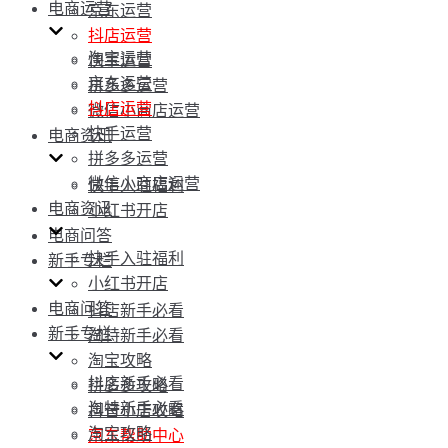
电商运营
京东运营
抖店运营
淘宝运营
快手运营
京东运营
拼多多运营
抖店运营
微信小商店运营
快手运营
电商资讯
拼多多运营
微信小商店运营
快手入驻福利
电商资讯
小红书开店
电商问答
快手入驻福利
新手专栏
小红书开店
电商问答
抖店新手必看
新手专栏
淘特新手必看
淘宝攻略
抖店新手必看
拼多多攻略
淘特新手必看
抖音小店攻略
淘宝攻略
京东帮助中心