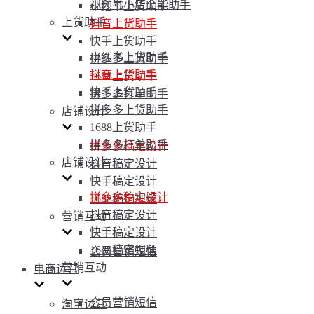
视频号小店全能助手
小红书上货助手
上货助手
抖音上货助手
快手上货助手
小红书上货助手
拼多多上货助手
抖音上货助手
1688上货助手
快手上货助手
拼多多打单助手
拼多多上货助手
店铺设计
1688上货助手
拼多多打单助手
拼多多稿定设计
店铺设计
抖音稿定设计
快手稿定设计
拼多多稿定设计
1688稿定视频
抖音稿定设计
营销互动
快手稿定设计
1688稿定视频
会员营销短信
营销互动
电商运营
会员营销短信
淘宝运营