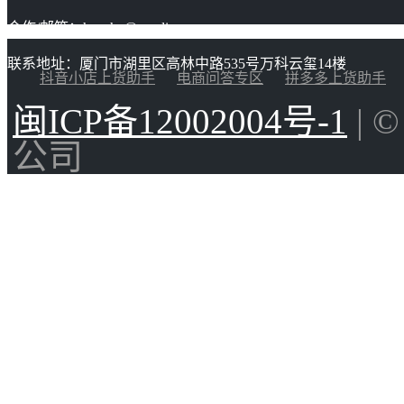
合作/邮箱：huacha@gaoding.com
联系地址：厦门市湖里区高林中路535号万科云玺14楼
抖音小店上货助手
电商问答专区
拼多多上货助手
闽ICP备12002004号-1
| 
公司