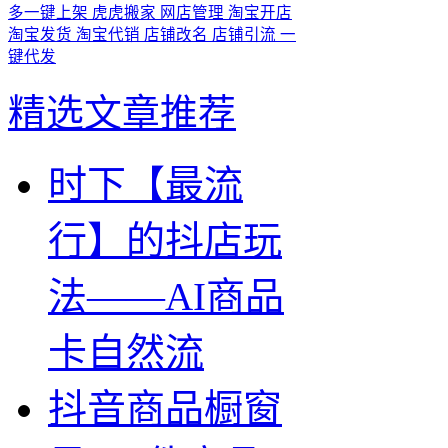
多一键上架
虎虎搬家
网店管理
淘宝开店
淘宝发货
淘宝代销
店铺改名
店铺引流
一
键代发
精选文章推荐
时下【最流
行】的抖店玩
法——AI商品
卡自然流
抖音商品橱窗