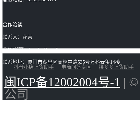
合作洽谈
联系人：花茶
合作/邮箱：huacha@gaoding.com
联系地址：厦门市湖里区高林中路535号万科云玺14楼
抖音小店上货助手
电商问答专区
拼多多上货助手
闽ICP备12002004号-1
| 
公司