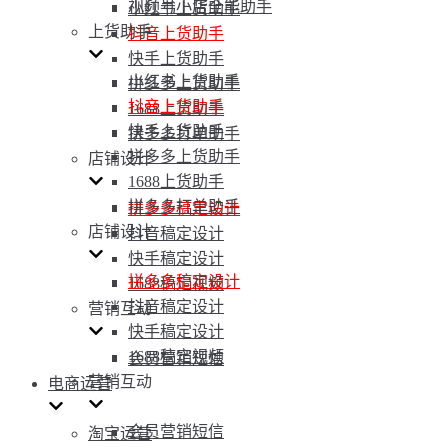
视频号小店全能助手
小红书上货助手
上货助手
抖音上货助手
快手上货助手
小红书上货助手
拼多多上货助手
抖音上货助手
1688上货助手
快手上货助手
拼多多打单助手
拼多多上货助手
店铺设计
1688上货助手
拼多多打单助手
拼多多稿定设计
店铺设计
抖音稿定设计
快手稿定设计
拼多多稿定设计
1688稿定视频
抖音稿定设计
营销互动
快手稿定设计
1688稿定视频
会员营销短信
营销互动
电商运营
会员营销短信
淘宝运营