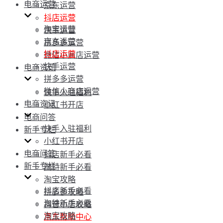
电商运营
京东运营
抖店运营
淘宝运营
快手运营
京东运营
拼多多运营
抖店运营
微信小商店运营
快手运营
电商资讯
拼多多运营
微信小商店运营
快手入驻福利
电商资讯
小红书开店
电商问答
快手入驻福利
新手专栏
小红书开店
电商问答
抖店新手必看
新手专栏
淘特新手必看
淘宝攻略
抖店新手必看
拼多多攻略
淘特新手必看
抖音小店攻略
淘宝攻略
京东帮助中心