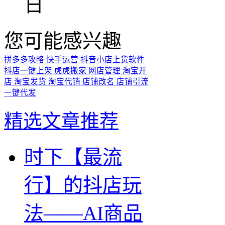
日
您可能感兴趣
拼多多攻略
快手运营
抖音小店上货软件
抖店一键上架
虎虎搬家
网店管理
淘宝开
店
淘宝发货
淘宝代销
店铺改名
店铺引流
一键代发
精选文章推荐
时下【最流
行】的抖店玩
法——AI商品