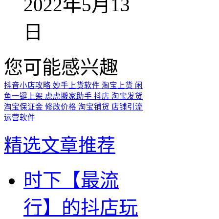
2022年5月13
日
您可能感兴趣
抖音小店攻略
妙手上货软件
淘宝上货
闲
鱼一键上架
虎虎搬家助手
抖店
淘宝发货
淘宝保证金
修改价格
淘宝铺货
店铺引流
运营软件
精选文章推荐
时下【最流
行】的抖店玩