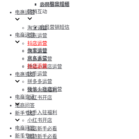
1688稿定视频
会员营销短信
营销互动
电商运营
会员营销短信
淘宝运营
电商运营
京东运营
抖店运营
淘宝运营
快手运营
京东运营
拼多多运营
抖店运营
微信小商店运营
快手运营
电商资讯
拼多多运营
微信小商店运营
快手入驻福利
电商资讯
小红书开店
电商问答
快手入驻福利
新手专栏
小红书开店
电商问答
抖店新手必看
新手专栏
淘特新手必看