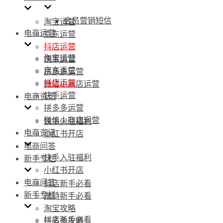
会员营销短信
淘宝运营
电商运营
京东运营
抖店运营
淘宝运营
快手运营
京东运营
拼多多运营
抖店运营
微信小商店运营
快手运营
电商资讯
拼多多运营
微信小商店运营
快手入驻福利
电商资讯
小红书开店
电商问答
快手入驻福利
新手专栏
小红书开店
电商问答
抖店新手必看
新手专栏
淘特新手必看
淘宝攻略
抖店新手必看
拼多多攻略