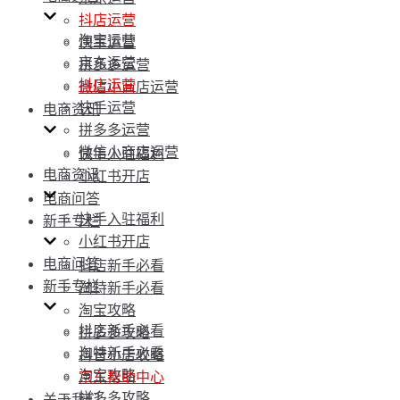
抖店运营
淘宝运营
快手运营
京东运营
拼多多运营
抖店运营
微信小商店运营
快手运营
电商资讯
拼多多运营
微信小商店运营
快手入驻福利
电商资讯
小红书开店
电商问答
快手入驻福利
新手专栏
小红书开店
电商问答
抖店新手必看
新手专栏
淘特新手必看
淘宝攻略
抖店新手必看
拼多多攻略
淘特新手必看
抖音小店攻略
淘宝攻略
京东帮助中心
拼多多攻略
关于我们