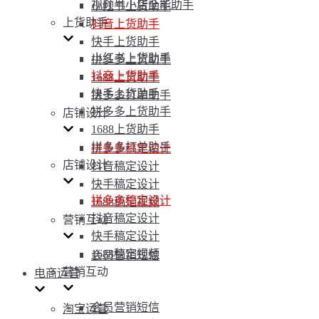
视频号小店全能助手
小红书上货助手
上货助手
抖音上货助手
快手上货助手
小红书上货助手
拼多多上货助手
抖音上货助手
1688上货助手
快手上货助手
拼多多打单助手
拼多多上货助手
店铺设计
1688上货助手
拼多多打单助手
拼多多稿定设计
店铺设计
抖音稿定设计
快手稿定设计
拼多多稿定设计
1688稿定视频
抖音稿定设计
营销互动
快手稿定设计
1688稿定视频
会员营销短信
营销互动
电商运营
会员营销短信
淘宝运营