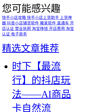
您可能感兴趣
快手小店攻略
快手小店上货助手
上货神
器
抖音小店铺货软件
搬家软件
直通车
开
店认证
营业执照
淘宝挣钱
开店费用
淘宝
认证
电子商务
精选文章推荐
时下【最流
行】的抖店玩
法——AI商品
卡自然流