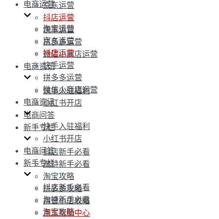
电商运营
京东运营
抖店运营
淘宝运营
快手运营
京东运营
拼多多运营
抖店运营
微信小商店运营
快手运营
电商资讯
拼多多运营
微信小商店运营
快手入驻福利
电商资讯
小红书开店
电商问答
快手入驻福利
新手专栏
小红书开店
电商问答
抖店新手必看
新手专栏
淘特新手必看
淘宝攻略
抖店新手必看
拼多多攻略
淘特新手必看
抖音小店攻略
淘宝攻略
京东帮助中心