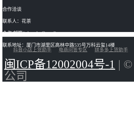
合作洽谈
联系人：花茶
合作/邮箱：huacha@gaoding.com
联系地址：厦门市湖里区高林中路535号万科云玺14楼
抖音小店上货助手
电商问答专区
拼多多上货助手
闽ICP备12002004号-1
| 
公司