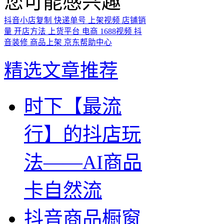
您可能感兴趣
抖音小店复制
快递单号
上架视频
店铺销
量
开店方法
上货平台
电商
1688视频
抖
音装修
商品上架
京东帮助中心
精选文章推荐
时下【最流
行】的抖店玩
法——AI商品
卡自然流
抖音商品橱窗