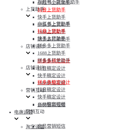
视频号小店全能助手
小红书上货助手
上货助手
抖音上货助手
快手上货助手
小红书上货助手
拼多多上货助手
抖音上货助手
1688上货助手
快手上货助手
拼多多打单助手
拼多多上货助手
店铺设计
1688上货助手
拼多多打单助手
拼多多稿定设计
店铺设计
抖音稿定设计
快手稿定设计
拼多多稿定设计
1688稿定视频
抖音稿定设计
营销互动
快手稿定设计
1688稿定视频
会员营销短信
营销互动
电商运营
会员营销短信
淘宝运营