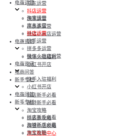
电商运营
京东运营
抖店运营
淘宝运营
快手运营
京东运营
拼多多运营
抖店运营
微信小商店运营
快手运营
电商资讯
拼多多运营
微信小商店运营
快手入驻福利
电商资讯
小红书开店
电商问答
快手入驻福利
新手专栏
小红书开店
电商问答
抖店新手必看
新手专栏
淘特新手必看
淘宝攻略
抖店新手必看
拼多多攻略
淘特新手必看
抖音小店攻略
淘宝攻略
京东帮助中心