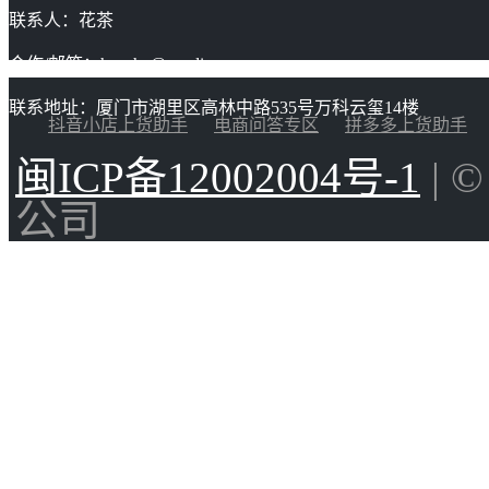
联系人：花茶
合作/邮箱：huacha@gaoding.com
联系地址：厦门市湖里区高林中路535号万科云玺14楼
抖音小店上货助手
电商问答专区
拼多多上货助手
闽ICP备12002004号-1
| 
公司