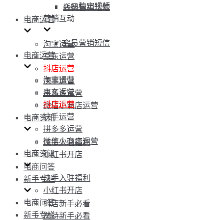
1688稿定视频
会员营销短信
营销互动
电商运营
会员营销短信
淘宝运营
电商运营
京东运营
抖店运营
淘宝运营
快手运营
京东运营
拼多多运营
抖店运营
微信小商店运营
快手运营
电商资讯
拼多多运营
微信小商店运营
快手入驻福利
电商资讯
小红书开店
电商问答
快手入驻福利
新手专栏
小红书开店
电商问答
抖店新手必看
新手专栏
淘特新手必看