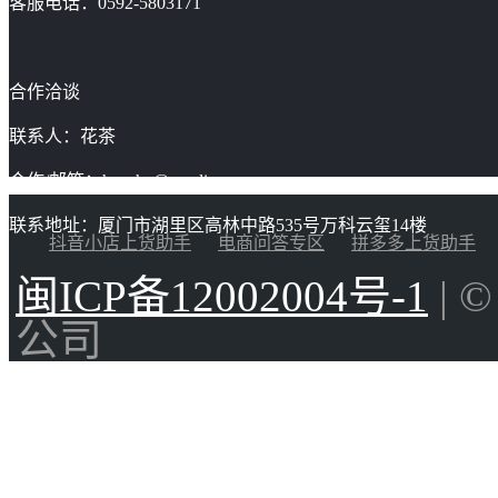
客服电话：0592-5803171
合作洽谈
联系人：花茶
合作/邮箱：huacha@gaoding.com
联系地址：厦门市湖里区高林中路535号万科云玺14楼
抖音小店上货助手
电商问答专区
拼多多上货助手
闽ICP备12002004号-1
| 
公司