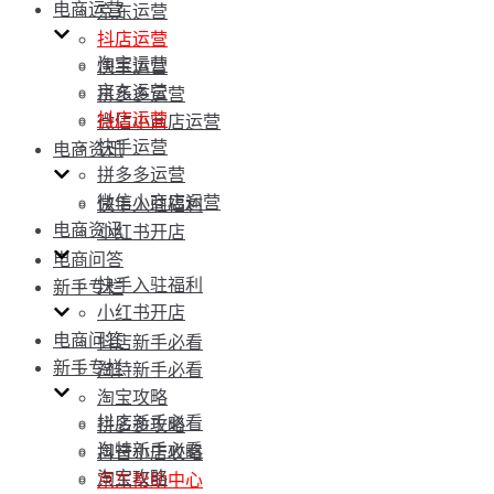
电商运营
京东运营
抖店运营
淘宝运营
快手运营
京东运营
拼多多运营
抖店运营
微信小商店运营
快手运营
电商资讯
拼多多运营
微信小商店运营
快手入驻福利
电商资讯
小红书开店
电商问答
快手入驻福利
新手专栏
小红书开店
电商问答
抖店新手必看
新手专栏
淘特新手必看
淘宝攻略
抖店新手必看
拼多多攻略
淘特新手必看
抖音小店攻略
淘宝攻略
京东帮助中心