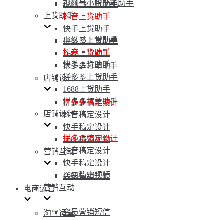
视频号小店全能助手
小红书上货助手
上货助手
抖音上货助手
快手上货助手
小红书上货助手
拼多多上货助手
抖音上货助手
1688上货助手
快手上货助手
拼多多打单助手
拼多多上货助手
店铺设计
1688上货助手
拼多多打单助手
拼多多稿定设计
店铺设计
抖音稿定设计
快手稿定设计
拼多多稿定设计
1688稿定视频
抖音稿定设计
营销互动
快手稿定设计
1688稿定视频
会员营销短信
营销互动
电商运营
会员营销短信
淘宝运营