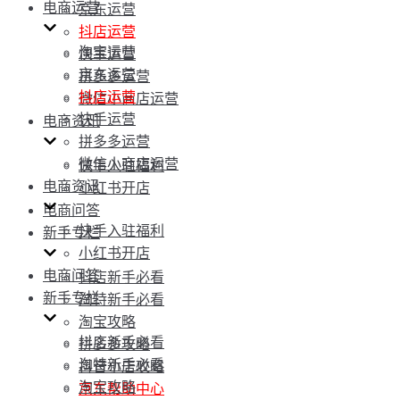
电商运营
京东运营
抖店运营
淘宝运营
快手运营
京东运营
拼多多运营
抖店运营
微信小商店运营
快手运营
电商资讯
拼多多运营
微信小商店运营
快手入驻福利
电商资讯
小红书开店
电商问答
快手入驻福利
新手专栏
小红书开店
电商问答
抖店新手必看
新手专栏
淘特新手必看
淘宝攻略
抖店新手必看
拼多多攻略
淘特新手必看
抖音小店攻略
淘宝攻略
京东帮助中心