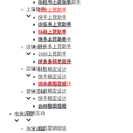
视频号小店全能助手
小红书上货助手
上货助手
抖音上货助手
快手上货助手
小红书上货助手
拼多多上货助手
抖音上货助手
1688上货助手
快手上货助手
拼多多打单助手
拼多多上货助手
店铺设计
1688上货助手
拼多多打单助手
拼多多稿定设计
店铺设计
抖音稿定设计
快手稿定设计
拼多多稿定设计
1688稿定视频
抖音稿定设计
营销互动
快手稿定设计
1688稿定视频
会员营销短信
营销互动
电商运营
会员营销短信
淘宝运营