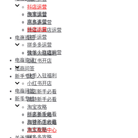
抖店运营
淘宝运营
快手运营
京东运营
拼多多运营
抖店运营
微信小商店运营
快手运营
电商资讯
拼多多运营
微信小商店运营
快手入驻福利
电商资讯
小红书开店
电商问答
快手入驻福利
新手专栏
小红书开店
电商问答
抖店新手必看
新手专栏
淘特新手必看
淘宝攻略
抖店新手必看
拼多多攻略
淘特新手必看
抖音小店攻略
淘宝攻略
京东帮助中心
拼多多攻略
关于我们