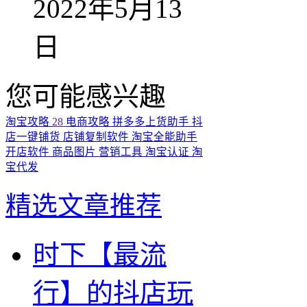
2022年5月13
日
您可能感兴趣
淘宝攻略
28
电商攻略
拼多多上货助手
抖
店一键铺货
店铺复制软件
淘宝全能助手
开店软件
商品图片
营销工具
淘宝认证
淘
宝代发
精选文章推荐
时下【最流
行】的抖店玩