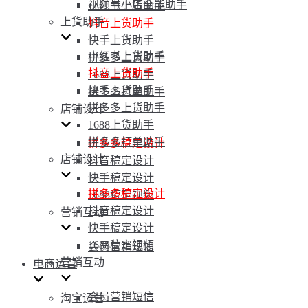
视频号小店全能助手
小红书上货助手
上货助手
抖音上货助手
快手上货助手
小红书上货助手
拼多多上货助手
抖音上货助手
1688上货助手
快手上货助手
拼多多打单助手
拼多多上货助手
店铺设计
1688上货助手
拼多多打单助手
拼多多稿定设计
店铺设计
抖音稿定设计
快手稿定设计
拼多多稿定设计
1688稿定视频
抖音稿定设计
营销互动
快手稿定设计
1688稿定视频
会员营销短信
营销互动
电商运营
会员营销短信
淘宝运营