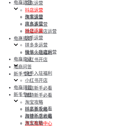
电商运营
京东运营
抖店运营
淘宝运营
快手运营
京东运营
拼多多运营
抖店运营
微信小商店运营
快手运营
电商资讯
拼多多运营
微信小商店运营
快手入驻福利
电商资讯
小红书开店
电商问答
快手入驻福利
新手专栏
小红书开店
电商问答
抖店新手必看
新手专栏
淘特新手必看
淘宝攻略
抖店新手必看
拼多多攻略
淘特新手必看
抖音小店攻略
淘宝攻略
京东帮助中心