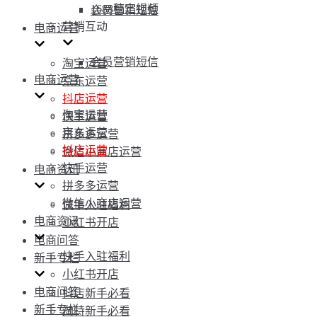
1688稿定视频
会员营销短信
营销互动
电商运营
会员营销短信
淘宝运营
电商运营
京东运营
抖店运营
淘宝运营
快手运营
京东运营
拼多多运营
抖店运营
微信小商店运营
快手运营
电商资讯
拼多多运营
微信小商店运营
快手入驻福利
电商资讯
小红书开店
电商问答
快手入驻福利
新手专栏
小红书开店
电商问答
抖店新手必看
新手专栏
淘特新手必看