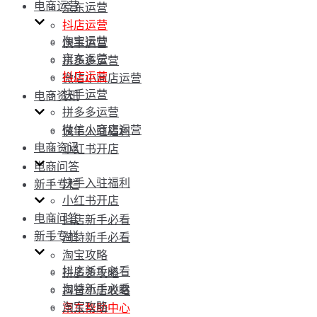
电商运营
京东运营
抖店运营
淘宝运营
快手运营
京东运营
拼多多运营
抖店运营
微信小商店运营
快手运营
电商资讯
拼多多运营
微信小商店运营
快手入驻福利
电商资讯
小红书开店
电商问答
快手入驻福利
新手专栏
小红书开店
电商问答
抖店新手必看
新手专栏
淘特新手必看
淘宝攻略
抖店新手必看
拼多多攻略
淘特新手必看
抖音小店攻略
淘宝攻略
京东帮助中心