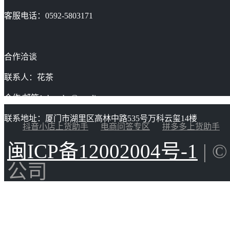
客服电话：0592-5803171
合作洽谈
联系人：花茶
合作/邮箱：huacha@gaoding.com
联系地址：厦门市湖里区高林中路535号万科云玺14楼
抖音小店上货助手
电商问答专区
拼多多上货助手
闽ICP备12002004号-1
| 
公司