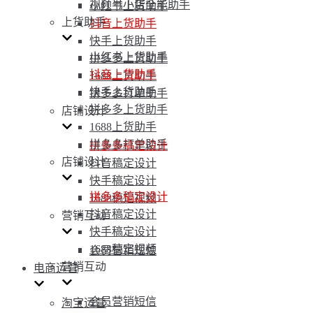
视频号小店全能助手
小红书上货助手
上货助手
抖音上货助手
快手上货助手
小红书上货助手
拼多多上货助手
抖音上货助手
1688上货助手
快手上货助手
拼多多打单助手
拼多多上货助手
店铺设计
1688上货助手
拼多多打单助手
拼多多稿定设计
店铺设计
抖音稿定设计
快手稿定设计
拼多多稿定设计
1688稿定视频
抖音稿定设计
营销互动
快手稿定设计
1688稿定视频
会员营销短信
营销互动
电商运营
会员营销短信
淘宝运营