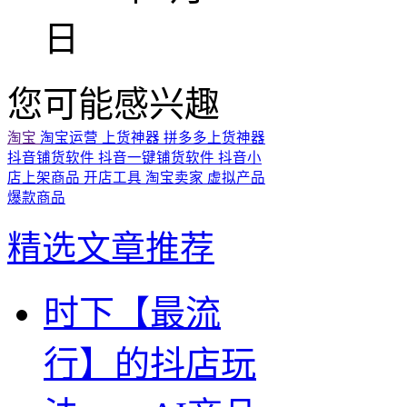
日
您可能感兴趣
淘宝
淘宝运营
上货神器
拼多多上货神器
抖音铺货软件
抖音一键铺货软件
抖音小
店上架商品
开店工具
淘宝卖家
虚拟产品
爆款商品
精选文章推荐
时下【最流
行】的抖店玩