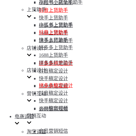
视频号小店全能助手
小红书上货助手
上货助手
抖音上货助手
快手上货助手
小红书上货助手
拼多多上货助手
抖音上货助手
1688上货助手
快手上货助手
拼多多打单助手
拼多多上货助手
店铺设计
1688上货助手
拼多多打单助手
拼多多稿定设计
店铺设计
抖音稿定设计
快手稿定设计
拼多多稿定设计
1688稿定视频
抖音稿定设计
营销互动
快手稿定设计
1688稿定视频
会员营销短信
营销互动
电商运营
会员营销短信
淘宝运营