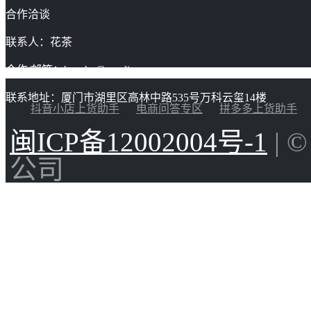
合作洽谈
联系人：花茶
合作/邮箱：huacha@gaoding.com
联系地址：厦门市湖里区高林中路535号万科云玺14楼
抖音小店上货助手
电商问答专区
拼多多上货助手
闽ICP备12002004号-1
| 
公司