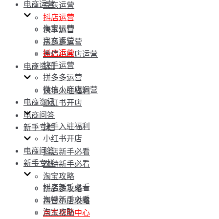
电商运营
京东运营
抖店运营
淘宝运营
快手运营
京东运营
拼多多运营
抖店运营
微信小商店运营
快手运营
电商资讯
拼多多运营
微信小商店运营
快手入驻福利
电商资讯
小红书开店
电商问答
快手入驻福利
新手专栏
小红书开店
电商问答
抖店新手必看
新手专栏
淘特新手必看
淘宝攻略
抖店新手必看
拼多多攻略
淘特新手必看
抖音小店攻略
淘宝攻略
京东帮助中心