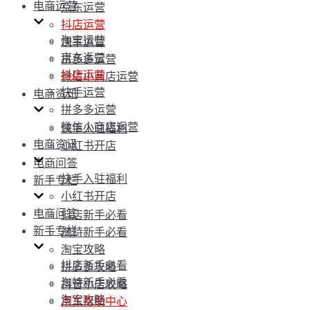
电商运营
京东运营
抖店运营
淘宝运营
快手运营
京东运营
拼多多运营
抖店运营
微信小商店运营
快手运营
电商资讯
拼多多运营
微信小商店运营
快手入驻福利
电商资讯
小红书开店
电商问答
快手入驻福利
新手专栏
小红书开店
电商问答
抖店新手必看
新手专栏
淘特新手必看
淘宝攻略
抖店新手必看
拼多多攻略
淘特新手必看
抖音小店攻略
淘宝攻略
京东帮助中心