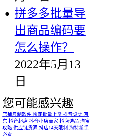
拼多多批量导
出商品编码要
怎么操作？
2022年5月13
日
您可能感兴趣
店铺复制软件
快速批量上货
抖音设计
京
东
抖音起店
抖音小店商家
抖店选品
淘宝
攻略
供应链货源
抖店14天限制
淘特新手
必看