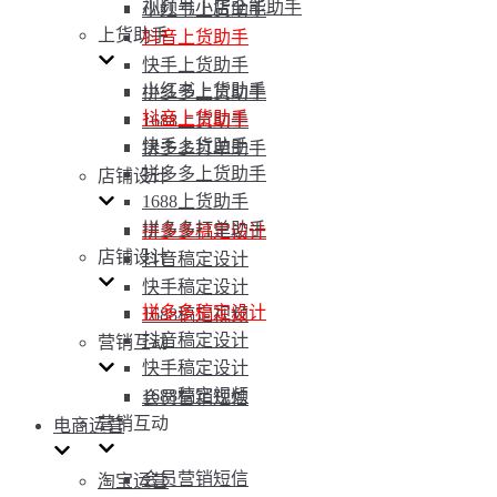
视频号小店全能助手
小红书上货助手
上货助手
抖音上货助手
快手上货助手
小红书上货助手
拼多多上货助手
抖音上货助手
1688上货助手
快手上货助手
拼多多打单助手
拼多多上货助手
店铺设计
1688上货助手
拼多多打单助手
拼多多稿定设计
店铺设计
抖音稿定设计
快手稿定设计
拼多多稿定设计
1688稿定视频
抖音稿定设计
营销互动
快手稿定设计
1688稿定视频
会员营销短信
营销互动
电商运营
会员营销短信
淘宝运营