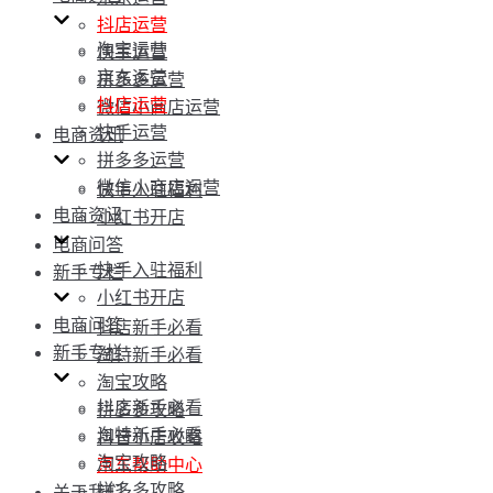
抖店运营
淘宝运营
快手运营
京东运营
拼多多运营
抖店运营
微信小商店运营
快手运营
电商资讯
拼多多运营
微信小商店运营
快手入驻福利
电商资讯
小红书开店
电商问答
快手入驻福利
新手专栏
小红书开店
电商问答
抖店新手必看
新手专栏
淘特新手必看
淘宝攻略
抖店新手必看
拼多多攻略
淘特新手必看
抖音小店攻略
淘宝攻略
京东帮助中心
拼多多攻略
关于我们