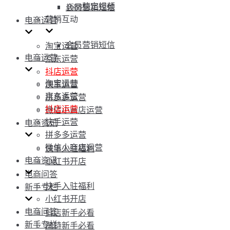
1688稿定视频
会员营销短信
营销互动
电商运营
会员营销短信
淘宝运营
电商运营
京东运营
抖店运营
淘宝运营
快手运营
京东运营
拼多多运营
抖店运营
微信小商店运营
快手运营
电商资讯
拼多多运营
微信小商店运营
快手入驻福利
电商资讯
小红书开店
电商问答
快手入驻福利
新手专栏
小红书开店
电商问答
抖店新手必看
新手专栏
淘特新手必看