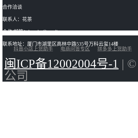
合作洽谈
联系人：花茶
合作/邮箱：huacha@gaoding.com
联系地址：厦门市湖里区高林中路535号万科云玺14楼
抖音小店上货助手
电商问答专区
拼多多上货助手
闽ICP备12002004号-1
| 
公司