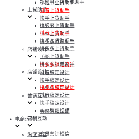
视频号小店全能助手
小红书上货助手
上货助手
抖音上货助手
快手上货助手
小红书上货助手
拼多多上货助手
抖音上货助手
1688上货助手
快手上货助手
拼多多打单助手
拼多多上货助手
店铺设计
1688上货助手
拼多多打单助手
拼多多稿定设计
店铺设计
抖音稿定设计
快手稿定设计
拼多多稿定设计
1688稿定视频
抖音稿定设计
营销互动
快手稿定设计
1688稿定视频
会员营销短信
营销互动
电商运营
会员营销短信
淘宝运营