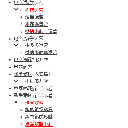
电商运营
京东运营
抖店运营
淘宝运营
快手运营
京东运营
拼多多运营
抖店运营
微信小商店运营
快手运营
电商资讯
拼多多运营
微信小商店运营
快手入驻福利
电商资讯
小红书开店
电商问答
快手入驻福利
新手专栏
小红书开店
电商问答
抖店新手必看
新手专栏
淘特新手必看
淘宝攻略
抖店新手必看
拼多多攻略
淘特新手必看
抖音小店攻略
淘宝攻略
京东帮助中心